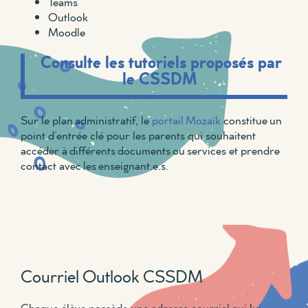
Teams
Outlook
Moodle
Consulte les tutoriels proposés par
le CSSDM
Sur le plan administratif, le
portail
Mozaïk
constitue un
point d’entrée clé pour les parents qui souhaitent
accéder à différents documents ou services et prendre
contact avec
les
enseignant
.e.s
.
Courriel Outlook CSSDM
Chaque élève possède une adresse courriel qui lui