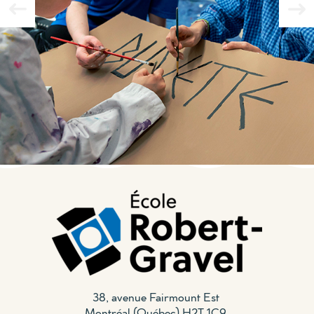
38, avenue Fairmount Est
Montréal (Québec) H2T 1C9